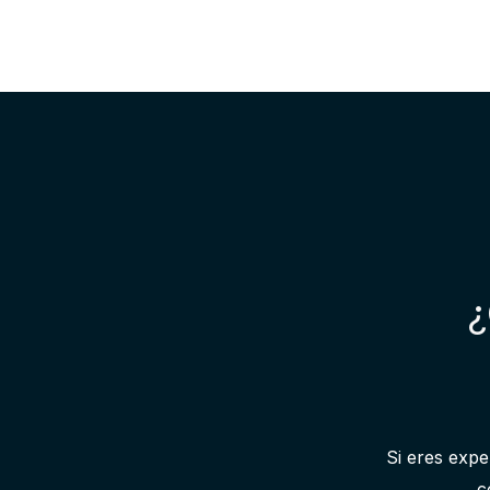
¿
Si eres expe
c