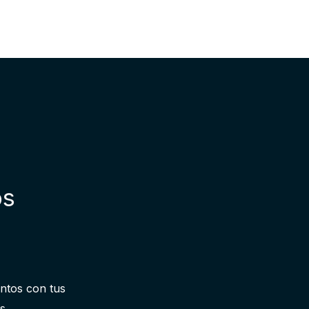
os
entos con tus
s.