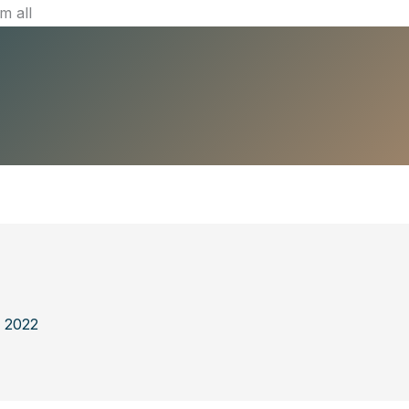
Ir
m all
al
contenido
, 2022