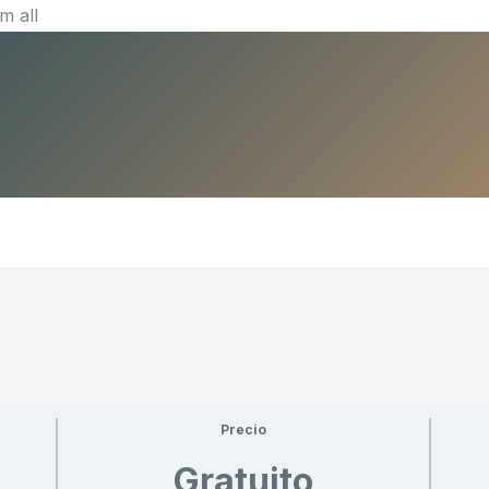
Ir
m all
al
contenido
Precio
Gratuito