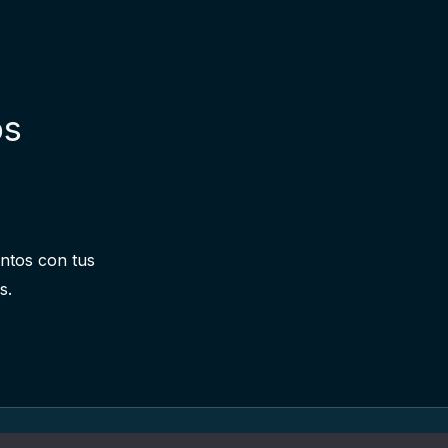
os
entos con tus
s.