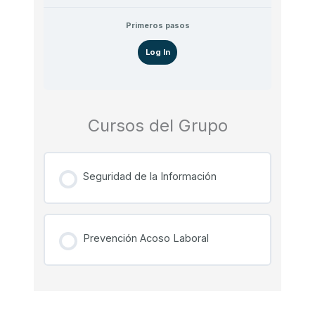
Primeros pasos
Log In
Cursos del Grupo
Seguridad de la Información
PROGRESO DEL CURSO
0% COMPLETADO
0/0 pasos
Prevención Acoso Laboral
PROGRESO DEL CURSO
0% COMPLETADO
0/0 pasos