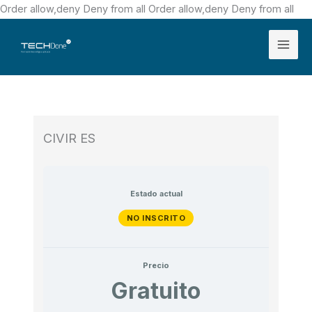
Ir
Order allow,deny Deny from all
Order allow,deny Deny from all
al
Mai
con
Men
CIVIR ES
Estado actual
NO INSCRITO
Precio
Gratuito