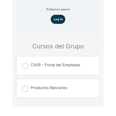
Primeros pasos
Log In
Cursos del Grupo
CIVIR – Portal del Empleado
PROGRESO DEL CURSO
0% COMPLETADO
0/0 pasos
Productos Bancarios
PROGRESO DEL CURSO
0% COMPLETADO
0/0 pasos