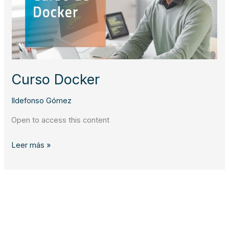
Curso Docker
Ildefonso Gómez
Open to access this content
C
Leer más »
u
r
s
o
D
o