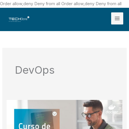
Ir
Order allow,deny Deny from all
Order allow,deny Deny from all
al
con
M
a
i
n
DevOps
M
e
n
u